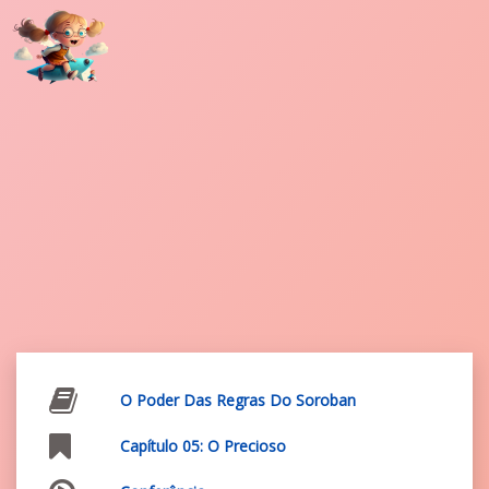
O Poder Das Regras Do Soroban
Capítulo 05: O Precioso