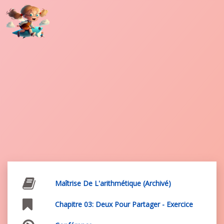
Maîtrise De L'arithmétique (archivé)
Chapitre 03: Deux Pour Partager - Exercice