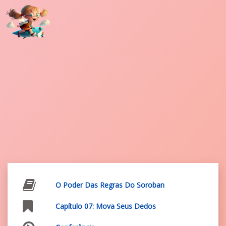
O Poder Das Regras Do Soroban
Capítulo 07: Mova Seus Dedos