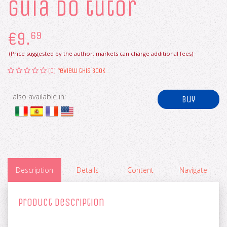
guia do tutor
€
9.
69
(Price suggested by the author, markets can charge additional fees)
(0)
review this book
also available in:
buy
Description
Details
Content
Navigate
Product Description